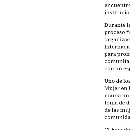
encuentro
institucio
Durante l
proceso f
organizac
Internaci
para prom
comunitar
con un es
Uno de los
Mujer en 
marca un 
toma de d
de las muj
comunida
CI-Ecuado