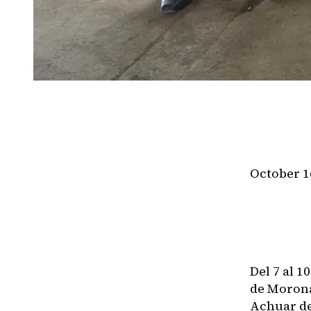
October 1
Del 7 al 
de Morona
Achuar de