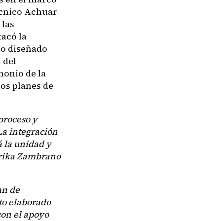
écnico Achuar
 las
tacó la
o diseñado
 del
monio de la
os planes de
proceso y
La integración
á la unidad y
Erika Zambrano
an de
to elaborado
con el apoyo