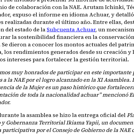
nio de colaboración con la NAE. Arutam Ichinki, T
ador, expuso el informe en idioma Achuar, y detalló
s realizadas durante el último año. Entre ellas, des
n del estado de la
Subcuenta Achuar
, un mecanism
rar la sostenibilidad financiera en la conservación
. Se dieron a conocer los montos actuales del patri
, los rendimientos generados desde su creación y l
os intereses para fortalecer la gestión territorial.
imos muy honrados de participar en este importante 
s a la NAE por el logro alcanzado en la XI Asamblea. 
gencia de la Mujer es un paso histórico que fortalecer
entación de toda la nacionalidad achuar” mencionó 
dor.
urante la asamblea se hizo la entrega oficial del
Pl
 y Gobernanza Territorial Ikiama Yapii, un documen
participativa por el Consejo de Gobierno de la NAE 