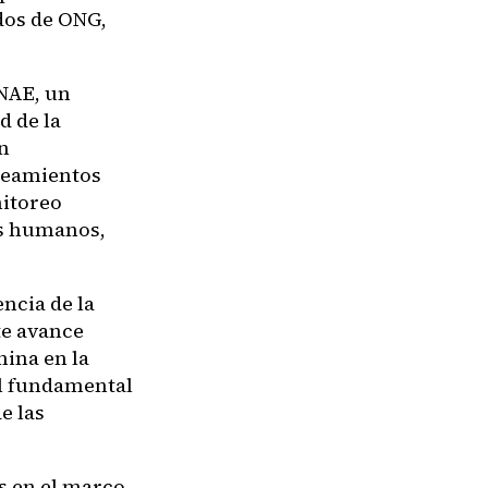
dos de ONG,
 NAE, un
d de la
n
ineamientos
nitoreo
os humanos,
encia de la
te avance
nina en la
el fundamental
e las
s en el marco