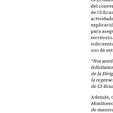
del conve
de CI-Ecu
actividade
explicació
para asegu
territorio
subcuenta
uso de est
“Nos sent
felicitamo
de la Diri
la repres
de CI-Ecua
Además, d
Monitoreo
de manera 