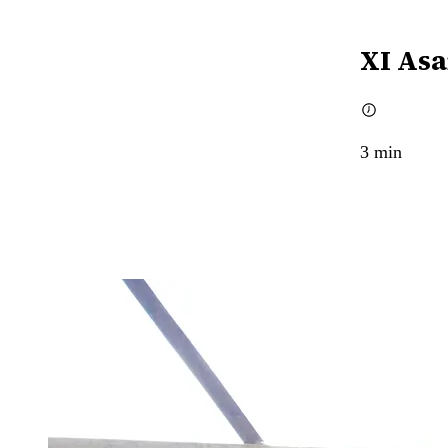
XI Asa
3
min