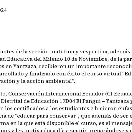
024
iantes de la sección matutina y vespertina, además
dad Educativa del Milenio 10 de Noviembre, de la pa
s en Yantzaza, recibieron un importante reconoci
rrollado y finalizado con éxito el curso virtual “E
ación y la acción ambiental”.
nto, Conservación Internacional Ecuador (CI-Ecuador
 Distrital de Educación 19D04 El Pangui – Yantzaza 
 los certificados a los estudiantes e hicieron énfas
ia de “educar para conservar”, que además de ser 
rma en la que está disponible el curso, es el mensaj
mnos y les motiva día a día a seguir preparándose y