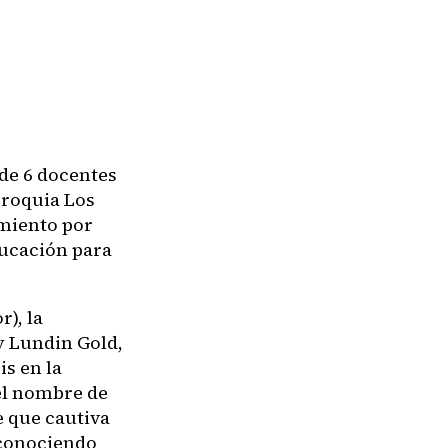
 de 6 docentes
rroquia Los
miento por
ducación para
), la
y Lundin Gold,
is en la
el nombre de
e que cautiva
 conociendo