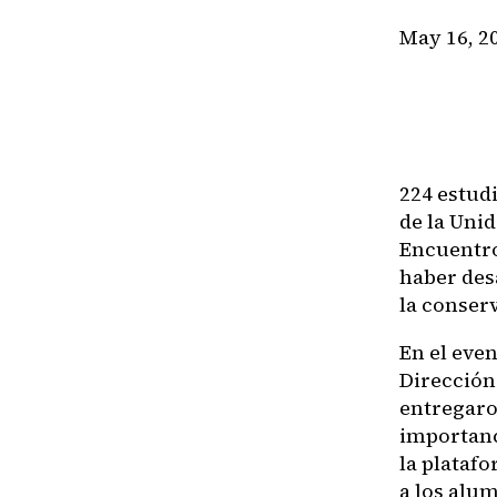
May 16, 2
224 estud
de la Uni
Encuentro
haber desa
la conserv
En el eve
Dirección
entregaron
importanc
la platafo
a los alu