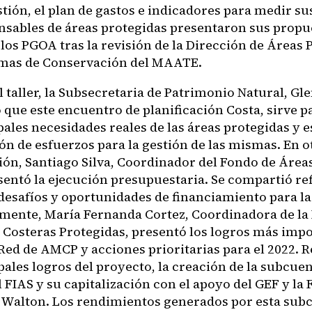
tión, el plan de gastos e indicadores para medir su
nsables de áreas protegidas presentaron sus propu
los PGOA tras la revisión de la Dirección de Áreas 
mas de Conservación del MAATE.
 taller, la Subsecretaria de Patrimonio Natural, Gl
que este encuentro de planificación Costa, sirve pa
pales necesidades reales de las áreas protegidas y e
ón de esfuerzos para la gestión de las mismas. En o
ión, Santiago Silva, Coordinador del Fondo de Área
esentó la ejecución presupuestaria. Se compartió re
 desafíos y oportunidades de financiamiento para la
mente, María Fernanda Cortez, Coordinadora de la
 Costeras Protegidas, presentó los logros más impo
Red de AMCP y acciones prioritarias para el 2022. R
pales logros del proyecto, la creación de la subcu
 FIAS y su capitalización con el apoyo del GEF y la
a Walton. Los rendimientos generados por esta sub