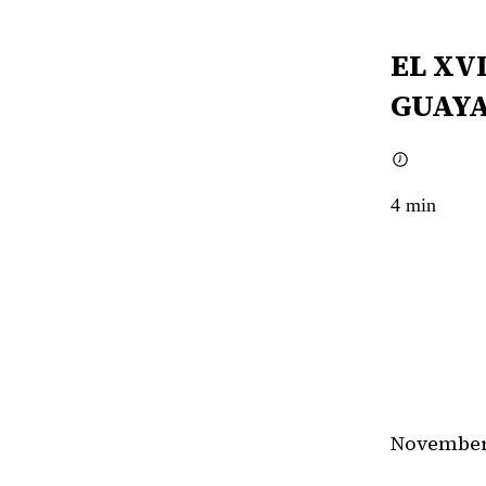
EL XV
GUAY
4
min
November 