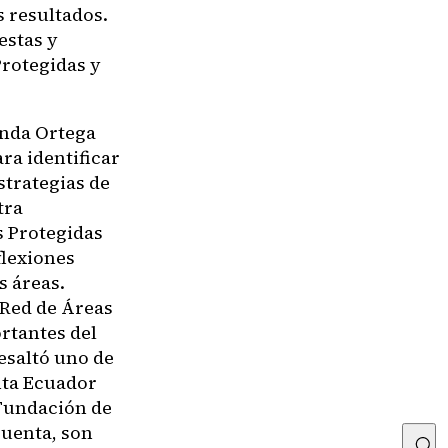
s resultados.
estas y
Protegidas y
enda Ortega
ra identificar
strategias de
tra
s Protegidas
flexiones
s áreas.
 Red de Áreas
rtantes del
esaltó uno de
enta Ecuador
 Fundación de
cuenta, son