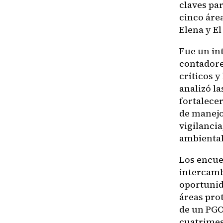
claves pa
cinco área
Elena y E
Fue un in
contadore
críticos y
analizó l
fortalecer
de manejo
vigilanci
ambiental
Los encue
intercamb
oportunid
áreas pro
de un PGO
cuatrimes