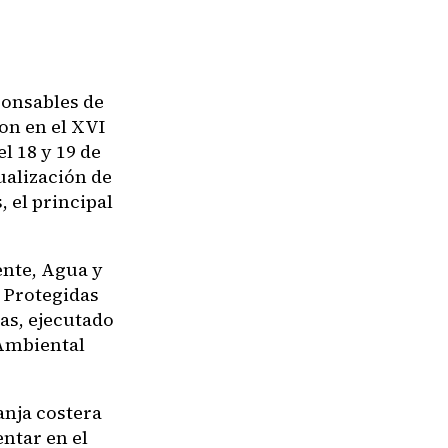
ponsables de
on en el XVI
l 18 y 19 de
ualización de
, el principal
ente, Agua y
 Protegidas
as, ejecutado
 Ambiental
anja costera
ntar en el