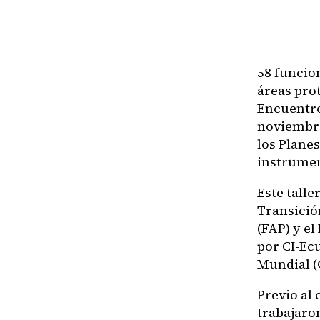
58 funcio
áreas pro
Encuentro
noviembre
los Planes
instrumen
Este talle
Transició
(FAP) y e
por CI-Ec
Mundial (
Previo al 
trabajaro