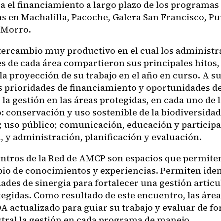
ra el financiamiento a largo plazo de los programas
s en Machalilla, Pacoche, Galera San Francisco, Pun
l Morro.
tercambio muy productivo en el cual los administr
s de cada área compartieron sus principales hitos
 la proyección de su trabajo en el año en curso. A su
as prioridades de financiamiento y oportunidades de
 la gestión en las áreas protegidas, en cada uno de
: conservación y uso sostenible de la biodiversidad
a; uso público; comunicación, educación y particip
, y administración, planificación y evaluación.
ntros de la Red de AMCP son espacios que permite
io de conocimientos y experiencias. Permiten iden
ades de sinergia para fortalecer una gestión articu
tegidas. Como resultado de este encuentro, las áre
A actualizado para guiar su trabajo y evaluar de f
tral la gestión en cada programa de manejo