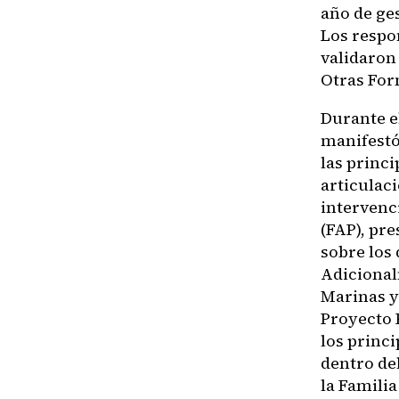
año de ges
Los respo
validaron 
Otras For
Durante el
manifestó 
las princi
articulaci
intervenc
(FAP), pr
sobre los
Adicional
Marinas y
Proyecto 
los princi
dentro del
la Famili