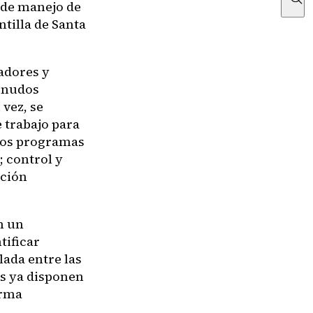
 de manejo de
tilla de Santa
adores y
, nudos
 vez, se
 trabajo para
 los programas
; control y
ación
n un
tificar
lada entre las
as ya disponen
orma