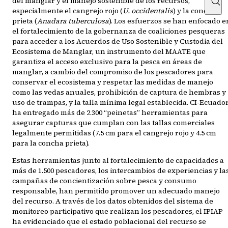
del manglar y el manejo sostenible de los recursos,
especialmente el cangrejo rojo (
U. occidentalis
) y la concha
prieta (
Anadara tuberculosa
). Los esfuerzos se han enfocado e
el fortalecimiento de la gobernanza de coaliciones pesqueras
para acceder a los Acuerdos de Uso Sostenible y Custodia del
Ecosistema de Manglar, un instrumento del MAATE que
garantiza el acceso exclusivo para la pesca en áreas de
manglar, a cambio del compromiso de los pescadores para
conservar el ecosistema y respetar las medidas de manejo
como las vedas anuales, prohibición de captura de hembras y
uso de trampas, y la talla mínima legal establecida. CI-Ecuado
ha entregado más de 2.300 “peinetas” herramientas para
asegurar capturas que cumplan con las tallas comerciales
legalmente permitidas (7.5 cm para el cangrejo rojo y 4.5 cm
para la concha prieta).
Estas herramientas junto al fortalecimiento de capacidades a
más de 1.500 pescadores, los intercambios de experiencias y la
campañas de concientización sobre pesca y consumo
responsable, han permitido promover un adecuado manejo
del recurso. A través de los datos obtenidos del sistema de
monitoreo participativo que realizan los pescadores, el IPIAP
ha evidenciado que el estado poblacional del recurso se