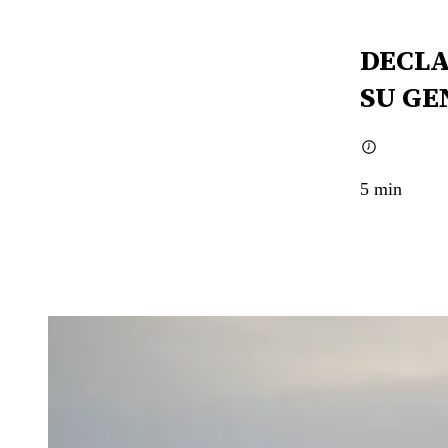
DECLA
SU GE
5
min