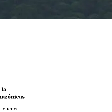
 la
mazónicas
la cuenca