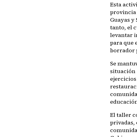
Esta acti
provincia 
Guayas y S
tanto, el 
levantar 
para que 
borrador 
Se mantuvo
situación
ejercicios
restaurac
comunidad
educación
El taller 
privadas,
comunidad