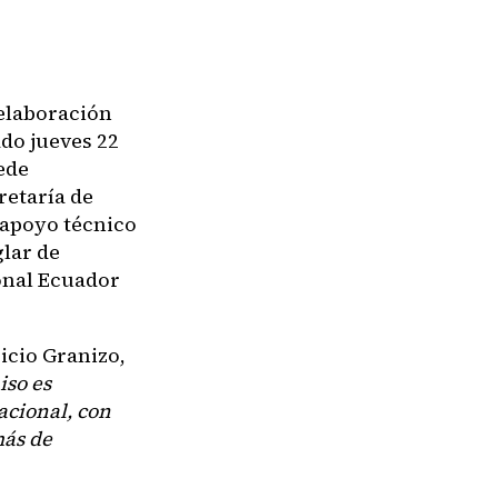
a elaboración
ado jueves 22
ede
retaría de
 apoyo técnico
lar de
onal Ecuador
icio Granizo,
so es
acional, con
más de