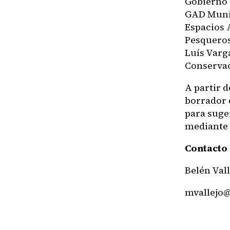
Gobierno 
GAD Munic
Espacios 
Pesqueros
Luís Varg
Conservac
A partir d
borrador 
para suge
mediante 
Contacto 
Belén Val
mvallejo@