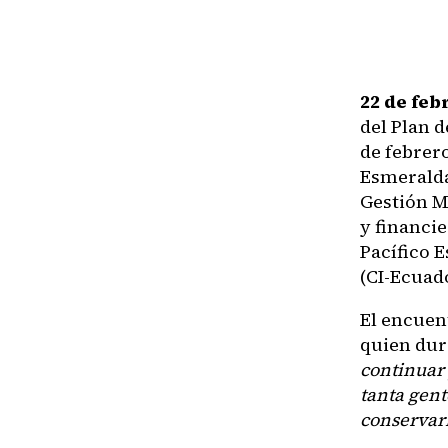
22 de feb
del Plan 
de febrero
Esmeralda
Gestión M
y financi
Pacífico 
(CI-Ecuad
El encuen
quien dur
continuar 
tanta gent
conservarl