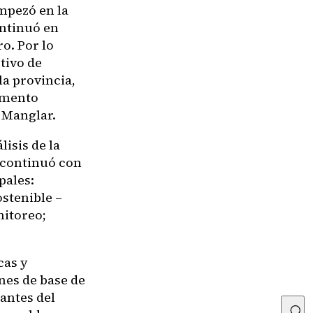
mpezó en la
ontinuó en
o. Por lo
etivo de
la provincia,
umento
 Manglar.
isis de la
y continuó con
pales:
stenible –
nitoreo;
cas y
nes de base de
antes del