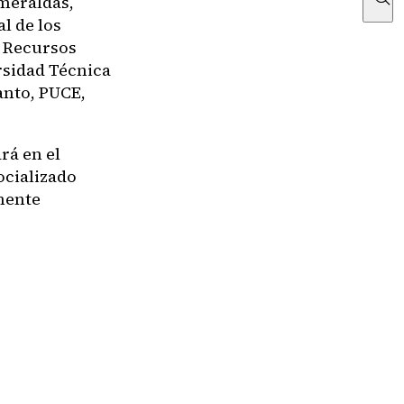
meraldas,
l de los
e Recursos
rsidad Técnica
anto, PUCE,
ará en el
ocializado
lmente