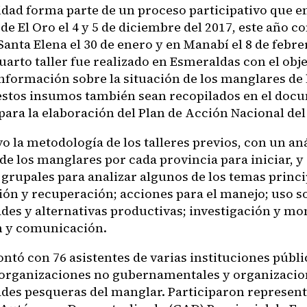
vidad forma parte de un proceso participativo que e
de El Oro el 4 y 5 de diciembre del 2017, este año c
anta Elena el 30 de enero y en Manabí el 8 de febrer
cuarto taller fue realizado en Esmeraldas con el obj
información sobre la situación de los manglares de 
estos insumos también sean recopilados en el doc
para la elaboración del Plan de Acción Nacional del
 la metodología de los talleres previos, con un anál
 de los manglares por cada provincia para iniciar, 
 grupales para analizar algunos de los temas princi
ión y recuperación; acciones para el manejo; uso so
es y alternativas productivas; investigación y mo
 y comunicación.
contó con 76 asistentes de varias instituciones públi
 organizaciones no gubernamentales y organizacio
es pesqueras del manglar. Participaron represent