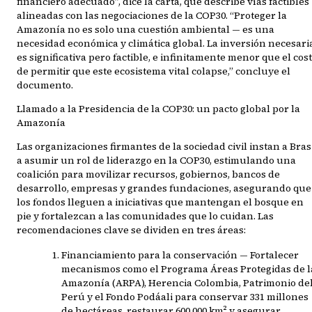
financiero adecuado”, dice la carta, que describe vías factibles
alineadas con las negociaciones de la COP30. “Proteger la
Amazonía no es solo una cuestión ambiental — es una
necesidad económica y climática global. La inversión necesari
es significativa pero factible, e infinitamente menor que el cos
de permitir que este ecosistema vital colapse,” concluye el
documento.
Llamado a la Presidencia de la COP30: un pacto global por la
Amazonía
Las organizaciones firmantes de la sociedad civil instan a Bras
a asumir un rol de liderazgo en la COP30, estimulando una
coalición para movilizar recursos, gobiernos, bancos de
desarrollo, empresas y grandes fundaciones, asegurando que
los fondos lleguen a iniciativas que mantengan el bosque en
pie y fortalezcan a las comunidades que lo cuidan. Las
recomendaciones clave se dividen en tres áreas:
Financiamiento para la conservación — Fortalecer
mecanismos como el Programa Áreas Protegidas de l
Amazonía (ARPA), Herencia Colombia, Patrimonio de
Perú y el Fondo Podáali para conservar 331 millones
de hectáreas, restaurar 600,000 km² y asegurar