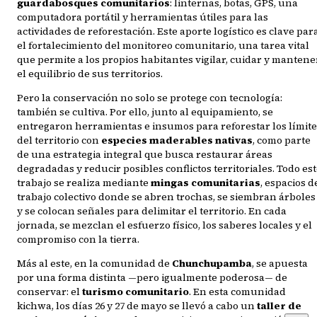
guardabosques comunitarios
: linternas, botas, GPS, una
computadora portátil y herramientas útiles para las
actividades de reforestación. Este aporte logístico es clave par
el fortalecimiento del monitoreo comunitario, una tarea vital
que permite a los propios habitantes vigilar, cuidar y mantene
el equilibrio de sus territorios.
Pero la conservación no solo se protege con tecnología:
también se cultiva. Por ello, junto al equipamiento, se
entregaron herramientas e insumos para reforestar los límite
del territorio con
especies maderables nativas
, como parte
de una estrategia integral que busca restaurar áreas
degradadas y reducir posibles conflictos territoriales. Todo es
trabajo se realiza mediante
mingas comunitarias
, espacios d
trabajo colectivo donde se abren trochas, se siembran árboles
y se colocan señales para delimitar el territorio. En cada
jornada, se mezclan el esfuerzo físico, los saberes locales y el
compromiso con la tierra.
Más al este, en la comunidad de
Chunchupamba
, se apuesta
por una forma distinta —pero igualmente poderosa— de
conservar: el
turismo comunitario
. En esta comunidad
kichwa, los días 26 y 27 de mayo se llevó a cabo un
taller de